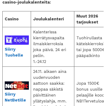
casino-joulukalenteita:
Muut 2026
Casino
Joulukalenteri
tarjoukset
Kalenterissa
kierrätysvapaita
Tuohirullasta
ilmaiskierroksia
käteiskierroksi
Siirry
joka päivä. 24 eri
tai jopa 5000€
Tuohelle
peliin.
pääpalkinto
1.-24.12
24.11. alkaen aina
uudenvuoden
aattoon saakka:
Jopa 1500€
nappaa säkistä
bonus uusille
Siirry
päivittäinen
pelaajille koodi
NetBetille
yllätyslahja, mm.
NB1Tervetuloa