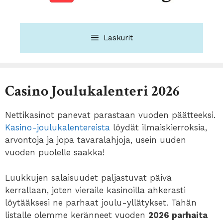
Laskurit
Casino Joulukalenteri 2026
Nettikasinot panevat parastaan vuoden päätteeksi.
Kasino-joulukalentereista
löydät ilmaiskierroksia,
arvontoja ja jopa tavaralahjoja, usein uuden
vuoden puolelle saakka!
Luukkujen salaisuudet paljastuvat päivä
kerrallaan, joten vieraile kasinoilla ahkerasti
löytääksesi ne parhaat joulu-yllätykset. Tähän
listalle olemme keränneet vuoden
2026 parhaita