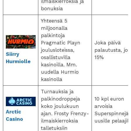
ilmaiskierroksia ja
bonuksia
Yhteensä 5
miljoonalla
palkintoja
Pragmatic Playn
Joka päivä
joulusloteissa,
palautusta, jo
Siirry
osallistuvilla
15%
Hurmiolle
kasinoilla. Mm.
uudella Hurmio
kasinolla
Turnauksia ja
palkinodroppeja
10 kpl euron
koko joulukuun
arvoisia
Arctic
ajan. Frosty Frenzy-
Superspinnejä
Casino
ilmaiskierroksia
uusille pelaajill
talletuksiin