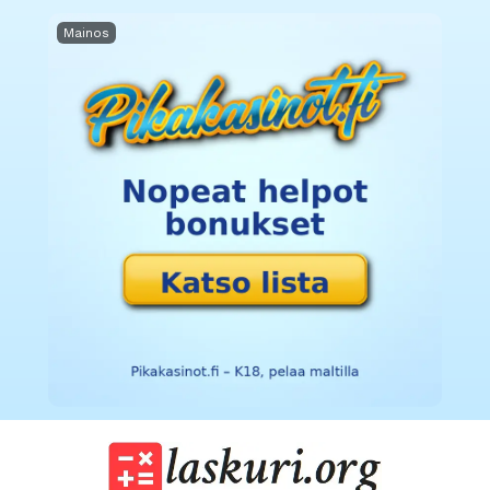
Siirry
Mainos
sisältöön