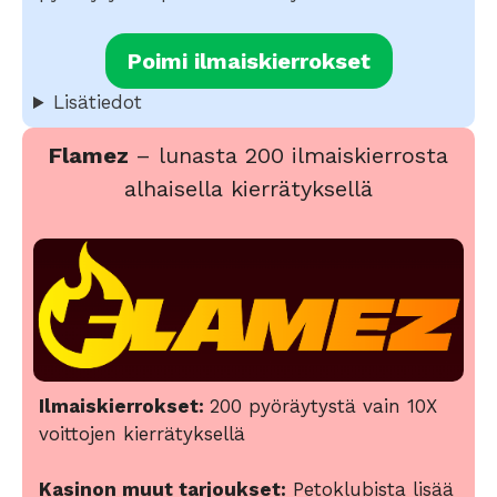
Poimi ilmaiskierrokset
Lisätiedot
Flamez
– lunasta 200 ilmaiskierrosta
alhaisella kierrätyksellä
Ilmaiskierrokset:
200 pyöräytystä vain 10X
voittojen kierrätyksellä
Kasinon muut tarjoukset:
Petoklubista lisää