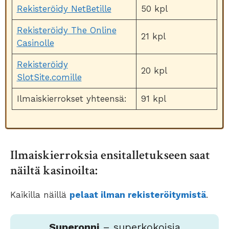
Rekisteröidy NetBetille
50 kpl
Rekisteröidy The Online
21 kpl
Casinolle
Rekisteröidy
20 kpl
SlotSite.comille
Ilmaiskierrokset yhteensä:
91 kpl
Ilmaiskierroksia ensitalletukseen saat
näiltä kasinoilta:
Kaikilla näillä
pelaat ilman rekisteröitymistä
.
Superonni
– superkokoisia