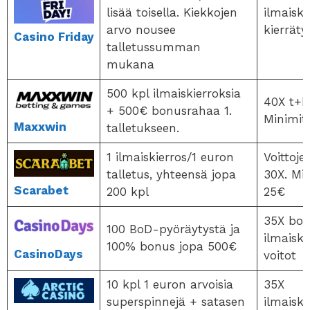
lisää toisella. Kiekkojen
ilmaiski
arvo nousee
kierräty
Casino Friday
talletussumman
mukana
500 kpl ilmaiskierroksia
40X t+b 
+ 500€ bonusrahaa 1.
Minimit
Maxxwin
talletukseen.
1 ilmaiskierros/1 euron
Voittoje
talletus, yhteensä jopa
30X. Min
Scarabet
200 kpl
25€
35X bon
100 BoD-pyöräytystä ja
ilmaiski
100% bonus jopa 500€
CasinoDays
voitot
10 kpl 1 euron arvoisia
35X
superspinnejä + satasen
ilmaiski