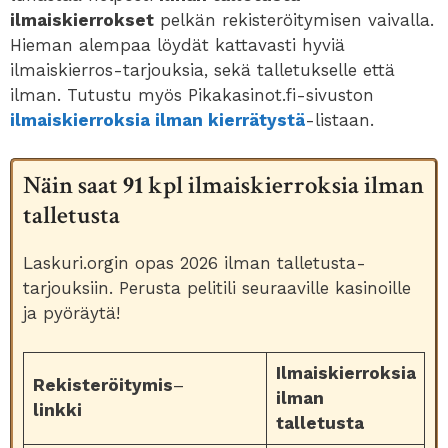
ilmaiskierrokset
pelkän rekisteröitymisen vaivalla.
Hieman alempaa löydät kattavasti hyviä
ilmaiskierros-tarjouksia, sekä talletukselle että
ilman. Tutustu myös Pikakasinot.fi-sivuston
ilmaiskierroksia ilman kierrätystä
-listaan.
Näin saat
91
kpl ilmaiskierroksia ilman
talletusta
Laskuri.orgin opas 2026 ilman talletusta-
tarjouksiin. Perusta pelitili seuraaville kasinoille
ja pyöräytä!
Ilmaiskierroksia
Rekisteröitymis
–
ilman
linkki
talletusta