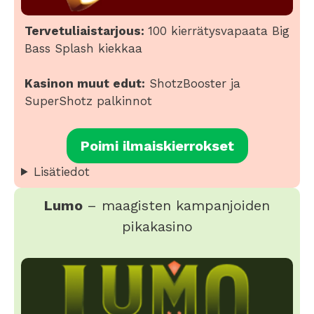
Tervetuliaistarjous:
100 kierrätysvapaata Big
Bass Splash kiekkaa
Kasinon muut edut:
ShotzBooster ja
SuperShotz palkinnot
Poimi ilmaiskierrokset
Lisätiedot
Lumo
– maagisten kampanjoiden
pikakasino