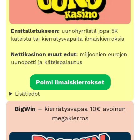
Ensitalletukseen:
uunohyrrästä jopa 5K
käteistä tai kierrätysvapaita ilmaiskierroksia
Nettikasinon muut edut:
miljoonien eurojen
uunopotti ja käteispalautus
Poimi ilmaiskierrokset
Lisätiedot
BigWin
– kierrätysvapaa 10€ avoinen
megakierros