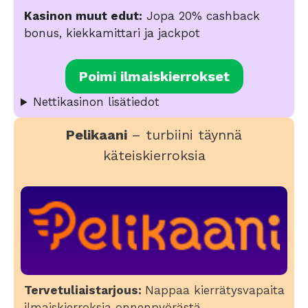
Kasinon muut edut:
Jopa 20% cashback
bonus, kiekkamittari ja jackpot
Poimi ilmaiskierrokset
Nettikasinon lisätiedot
Pelikaani
– turbiini täynnä
käteiskierroksia
Tervetuliaistarjous:
Nappaa kierrätysvapaita
ilmaiskierroksia onnenpyörästä