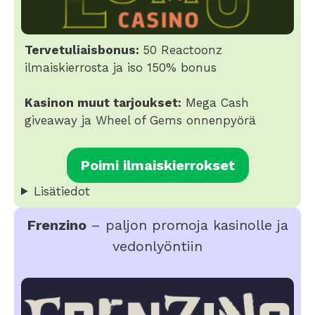
Tervetuliaisbonus:
50 Reactoonz
ilmaiskierrosta ja iso 150% bonus
Kasinon muut tarjoukset:
Mega Cash
giveaway ja Wheel of Gems onnenpyörä
Poimi ilmaiskierrokset
Lisätiedot
Frenzino
– paljon promoja kasinolle ja
vedonlyöntiin