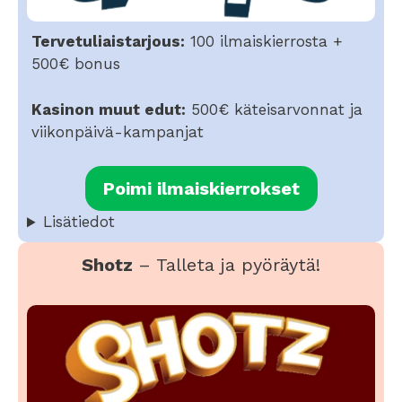
Tervetuliaistarjous:
100 ilmaiskierrosta +
500€ bonus
Kasinon muut edut:
500€ käteisarvonnat ja
viikonpäivä-kampanjat
Poimi ilmaiskierrokset
Lisätiedot
Shotz
– Talleta ja pyöräytä!