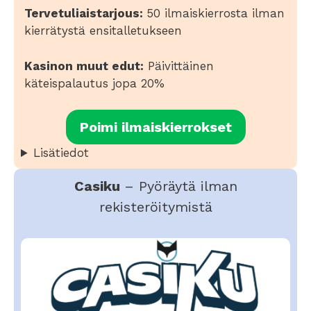
Tervetuliaistarjous:
50 ilmaiskierrosta ilman
kierrätystä ensitalletukseen
Kasinon muut edut:
Päivittäinen
käteispalautus jopa 20%
Poimi ilmaiskierrokset
Lisätiedot
Casiku
– Pyöräytä ilman
rekisteröitymistä