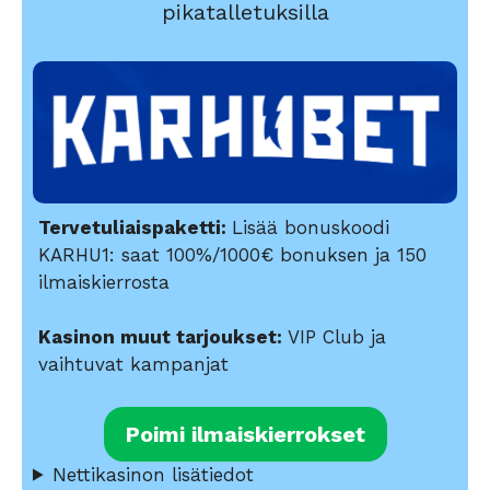
pikatalletuksilla
Tervetuliaispaketti:
Lisää bonuskoodi
KARHU1: saat 100%/1000€ bonuksen ja 150
ilmaiskierrosta
Kasinon muut tarjoukset:
VIP Club ja
vaihtuvat kampanjat
Poimi ilmaiskierrokset
Nettikasinon lisätiedot