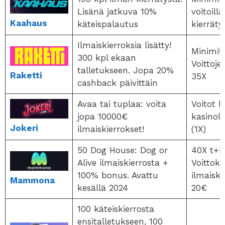
Lisänä jatkuva 10%
voitoilla
Kaahaus
käteispalautus
kierräty
Ilmaiskierroksia lisätty!
Minimita
300 kpl ekaan
Voittoje
talletukseen. Jopa 20%
Raketti
35X
cashback päivittäin
Avaa tai tuplaa: voita
Voitot k
jopa 10000€
kasinoll
Jokeri
ilmaiskierrokset!
(1X)
50 Dog House: Dog or
40X t+b 
Alive ilmaiskierrosta +
Voittoka
100% bonus. Avattu
ilmaiski
Mammona
kesällä 2024
20€
100 käteiskierrosta
ensitalletukseen, 100